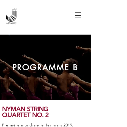
Potter en ciné-concert • Le
Seigneur des Anneaux en
ciné-concert • Les Choristes
en ciné-concert • Joe
Hisaishi en concert
symphonique • Manga
Symphonic Odyssey • La
La Land en ciné-concert
PROGRAMME B
NYMAN STRING
QUARTET NO. 2
Première mondiale le 1er mars 2019,