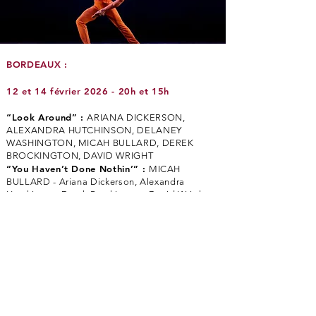
BORDEAUX :
12 et 14 février 2026 - 20h et 15h
“Look Around” :
ARIANA DICKERSON,
ALEXANDRA HUTCHINSON, DELANEY
WASHINGTON, MICAH BULLARD, DEREK
BROCKINGTON, DAVID WRIGHT
“You Haven’t Done Nothin’” :
MICAH
BULLARD - Ariana Dickerson, Alexandra
Hutchinson, Derek Brockington, David Wright,
Delaney Washington
“Heaven Is Ten Zillion Light Years Away”
:
DELANEY WASHINGTON, DAVID WRIGHT -
Micah Bullard, Ariana Dickerson, Alexandra
Hutchinson Jhaelin McQuay
“Village Ghetto Land” :
ARIANA DICKERSON
- Micah Bullard, Alexandra Hutchinson, Jhaelin
McQuay, David Wright, Delaney Washington
“Saturn” :
ALEXANDRA HUTCHINSON, DEREK