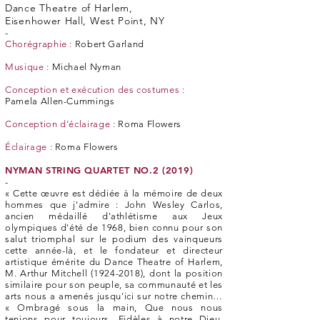
Dance Theatre of Harlem,
Eisenhower Hall, West Point, NY
-
Chorégraphie :
Robert Garland
Musique :
Michael Nyman
Conception et exécution des costumes :
Pamela Allen-Cummings
Conception d’éclairage :
Roma Flowers
Éclairage :
Roma Flowers
NYMAN STRING QUARTET NO.2 (2019)
-
« Cette œuvre est dédiée à la mémoire de deux
hommes que j'admire : John Wesley Carlos,
ancien médaillé d'athlétisme aux Jeux
olympiques d'été de 1968, bien connu pour son
salut triomphal sur le podium des vainqueurs
cette année-là, et le fondateur et directeur
artistique émérite du Dance Theatre of Harlem,
M. Arthur Mitchell
(1924-2018)
, dont la position
similaire pour son peuple, sa communauté et les
arts nous a amenés jusqu'ici sur notre chemin…
« Ombragé sous la main, Que nous nous
tenions pour toujours, Fidèles à notre Dieu,