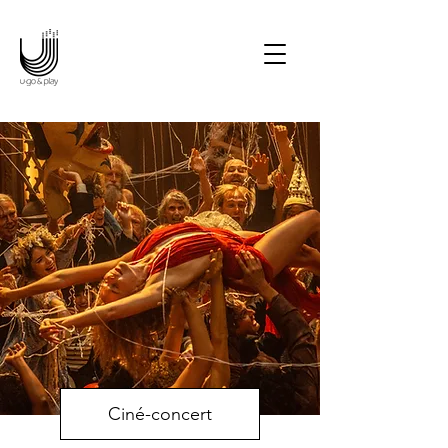
Potter en ciné-concert • Le
Seigneur des Anneaux en
ciné-concert • Les Choristes
en ciné-concert • Joe
Hisaishi en concert
symphonique • Manga
Symphonic Odyssey • La
La Land en ciné-concert
Ciné-concert