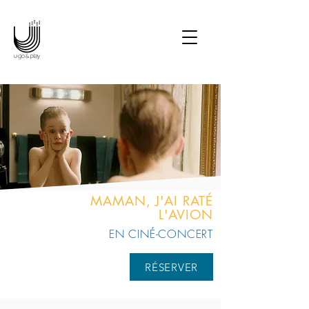
Potter en ciné-concert • Le
Seigneur des Anneaux en
ciné-concert • Les Choristes
en ciné-concert • Joe
Hisaishi en concert
symphonique • Manga
Symphonic Odyssey • La
La Land en ciné-concert
MAMAN, J'AI RATÉ
L'AVION
EN CINÉ-CONCERT
RÉSERVER