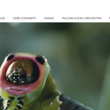
lay •
uGo&Play • Ciné-concert • Comédie Musicale • Ballet danse • Concert symphonique • West Side Story la comédie musicale à Lyon, Nantes, Rouen & Bordeaux • Harry P
ncert • Le Seigneur des Anneaux en ciné-concert • Les Choristes en ciné-concert • Joe Hisaishi en concert symphonique • Manga Symphonic Odyssey • La La Land en ciné-con
LES
CINÉ-CONCERTS
DANSE
YELLOW SOCKS ORCHESTRA