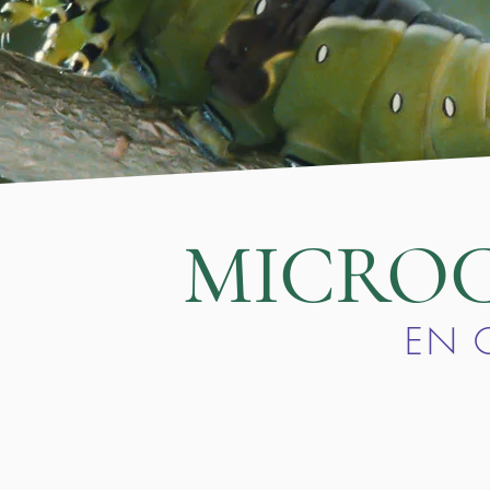
MICRO
EN 