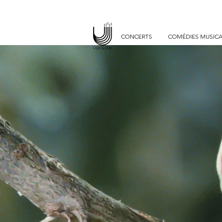
uGo and P
ciné-co
CONCERTS
COMÉDIES MUSICA