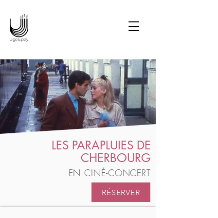
Potter en ciné-concert • Le
Seigneur des Anneaux en
ciné-concert • Les Choristes
en ciné-concert • Joe
Hisaishi en concert
symphonique • Manga
Symphonic Odyssey • La
La Land en ciné-concert
LES PARAPLUIES DE
CHERBOURG
EN CINÉ-CONCERT
RÉSERVER