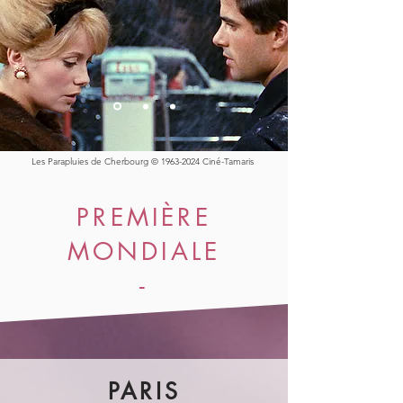
Les Parapluies de Cherbourg ©
1963-2024
Ciné-Tamaris
PREMIÈRE
MONDIALE
-
PARIS