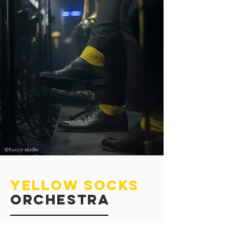
©Succo studio
yELLOW soCKS
oRCHESTRA