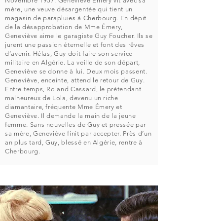
Novembre 1957. Geneviève Émery vit avec sa
mère, une veuve désargentée qui tient un
magasin de parapluies à Cherbourg. En dépit
de la désapprobation de Mme Émery,
Geneviève aime le garagiste Guy Foucher. Ils se
jurent une passion éternelle et font des rêves
d’avenir. Hélas, Guy doit faire son service
militaire en Algérie. La veille de son départ,
Geneviève se donne à lui. Deux mois passent.
Geneviève, enceinte, attend le retour de Guy.
Entre-temps, Roland Cassard, le prétendant
malheureux de Lola, devenu un riche
diamantaire, fréquente Mme Émery et
Geneviève. Il demande la main de la jeune
femme. Sans nouvelles de Guy et pressée par
sa mère, Geneviève finit par accepter. Près d’un
an plus tard, Guy, blessé en Algérie, rentre à
Cherbourg.