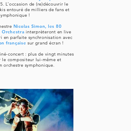
. L’occasion de (re)découvrir le
s entouré de milliers de fans et
symphonique !
chestre
Nicolas Simon, les 80
s Orchestra
interprèteront en live
ri en parfaite synchronisation avec
on française
sur grand écran !
ciné-concert : plus de
vingt minutes
 le compositeur lui-même et
un orchestre symphonique.