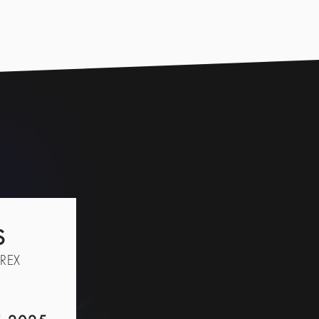
S
REX