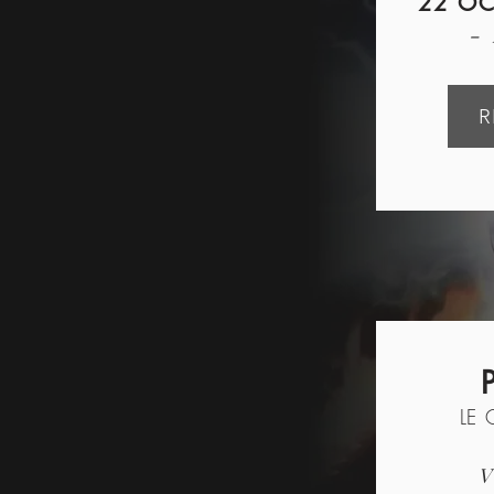
22 OC
-
R
LE
V