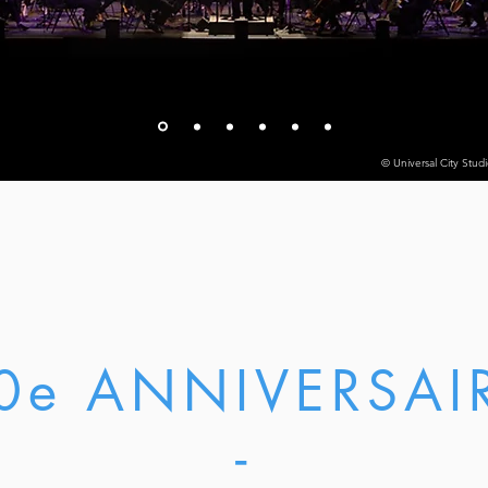
© Universal City Stud
0e ANNIVERSAI
-