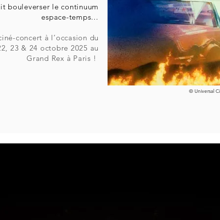
it bouleverser le continuum
espace-temps…
ciné-concert à l’occasion du
 22, 23 & 24 octobre 2025 au
Grand Rex à Paris !
© Universal C