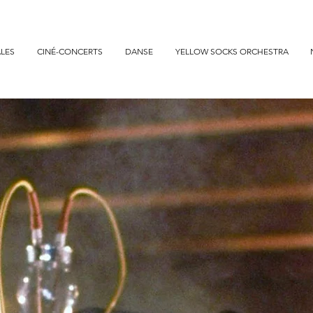
lay •
uGo&Play • Ciné-concert • Comédie Musicale • Ballet danse • Concert symphonique • West Side Story la comédie musicale à Lyon, Nantes, Rouen & Bordeaux • Harry P
ncert • Le Seigneur des Anneaux en ciné-concert • Les Choristes en ciné-concert • Joe Hisaishi en concert symphonique • Manga Symphonic Odyssey • La La Land en ciné-con
LES
CINÉ-CONCERTS
DANSE
YELLOW SOCKS ORCHESTRA