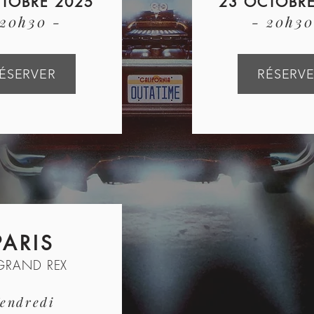
TOBRE 2025
23 OCTOBRE
 20h30 -
- 20h30
ÉSERVER
RÉSERV
PARIS
 GRAND REX
endredi