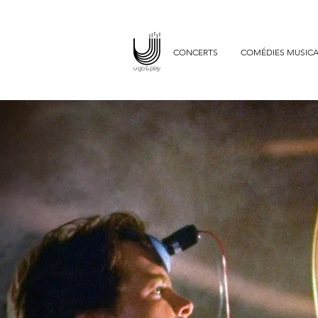
uGo and P
ciné-co
CONCERTS
COMÉDIES MUSICA