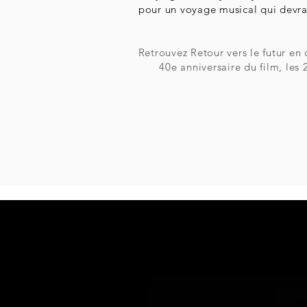
pour un voyage musical qui devra
Retrouvez Retour vers le futur en 
40e anniversaire du film, les