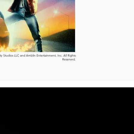
ity Studios LLC and Amblin Entertainment, Inc. All Rights
Reserved.