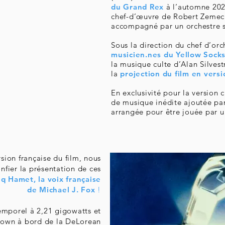
du Grand Rex
à l’automne 2025
chef-d’œuvre de Robert Zemecki
accompagné par un orchestre 
Sous la direction du chef d’or
musicien.nes du Yellow Sock
la musique culte d’Alan Silvest
la
projection du film en versi
En exclusivité pour la version 
de musique inédite
ajoutée par
arrangée pour être jouée par 
rsion française du film, nous
nfier la présentation de ces
q Hamet, la voix française
de Michael J. Fox
!
emporel à 2,21 gigowatts et
rown à bord de la DeLorean