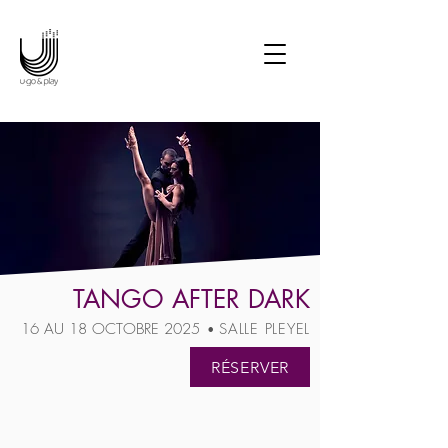
Potter en ciné-concert • Le
Seigneur des Anneaux en
ciné-concert • Les Choristes
en ciné-concert • Joe
Hisaishi en concert
symphonique • Manga
Symphonic Odyssey • La
La Land en ciné-concert
TANGO AFTER DARK
16 AU 18 OCTOBRE 202
5
SALLE PLEYEL
•
RÉSERVER