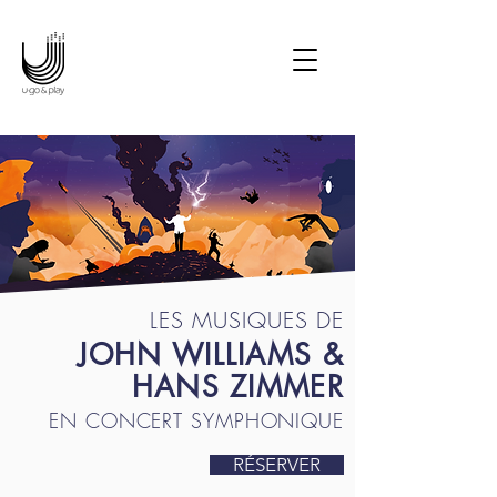
Potter en ciné-concert • Le
Seigneur des Anneaux en
ciné-concert • Les Choristes
en ciné-concert • Joe
Hisaishi en concert
symphonique • Manga
Symphonic Odyssey • La
La Land en ciné-concert
LES MUSIQUES DE
JOHN WILLIAMS &
HANS ZIMMER
EN CONCERT SYMPHONIQUE
RÉSERVER