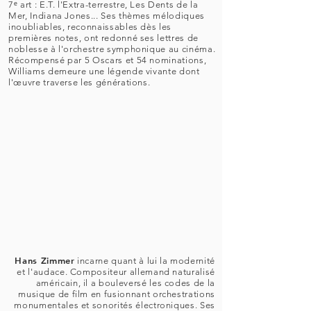
7ᵉ art : E.T. l'Extra-terrestre, Les Dents de la
Mer, Indiana Jones... Ses thèmes mélodiques
inoubliables, reconnaissables dès les
premières notes, ont redonné ses lettres de
noblesse à l'orchestre symphonique au cinéma.
Récompensé par 5 Oscars et 54 nominations,
Williams demeure une légende vivante dont
l'œuvre traverse les générations.
Hans Zimmer
incarne quant à lui la modernité
et l'audace. Compositeur allemand naturalisé
américain, il a bouleversé les codes de la
musique de film en fusionnant orchestrations
monumentales et sonorités électroniques. Ses